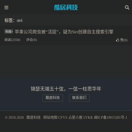
标签：siri
苹果公司爬虫被“活捉”，疑为Siri创建自主搜索引擎
科技
阅读(2358)
评论(0)
赞(
0
)
锦瑟无端五十弦，一弦一柱思华年
酷居科技
联系我们
© 2010-2026
酷居科技
网站地图
CFVS
占星小屋
LYKK
闽ICP备19015281号-1