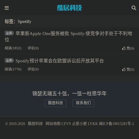
标签：Spotify
苹果新Apple One服务被批 Spotify:使竞争对手处于不利地
业界
位
阅读(1852)
评论(0)
赞(
0
)
Spotify预计苹果会在欧盟诉讼后开放其平台
业界
阅读(1776)
评论(0)
赞(
0
)
锦瑟无端五十弦，一弦一柱思华年
酷居科技
联系我们
© 2010-2026
酷居科技
网站地图
CFVS
占星小屋
LYKK
闽ICP备19015281号-1