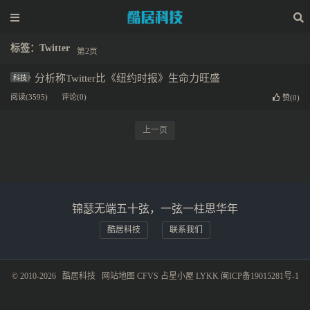
标签：Twitter
第2页
分析称Twitter比《纽约时报》生命力旺盛
科技
阅读(3595)
评论(0)
赞(
0
)
上一页
锦瑟无端五十弦，一弦一柱思华年
酷居科技
联系我们
© 2010-2026
酷居科技
网站地图
CFVS
占星小屋
LYKK
闽ICP备19015281号-1