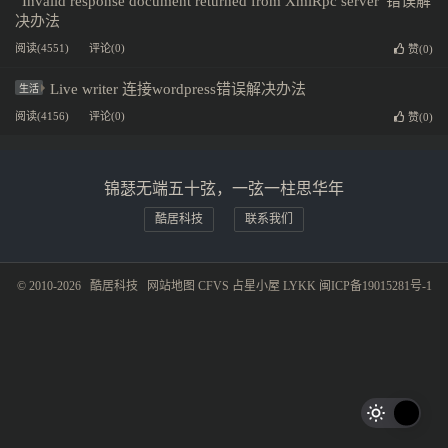
“Invalid response document returned from XmlRpc server”错误解
决办法
阅读(4551)
评论(0)
赞(
0
)
Live writer 连接wordpress错误解决办法
生活
阅读(4156)
评论(0)
赞(
0
)
锦瑟无端五十弦，一弦一柱思华年
酷居科技
联系我们
© 2010-2026
酷居科技
网站地图
CFVS
占星小屋
LYKK
闽ICP备19015281号-1