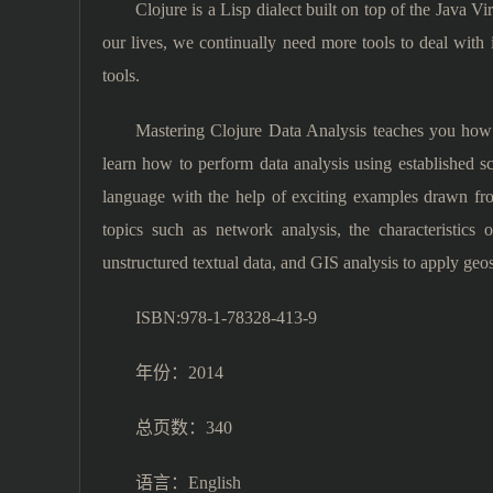
Clojure is a Lisp dialect built on top of the Java 
our lives, we continually need more tools to deal with i
tools.
Mastering Clojure Data Analysis teaches you how t
learn how to perform data analysis using established 
language with the help of exciting examples drawn fro
topics such as network analysis, the characteristics
unstructured textual data, and GIS analysis to apply geo
ISBN:978-1-78328-413-9
年份：2014
总页数：340
语言：English