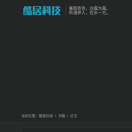
蒹葭苍苍，白露为霜。
所谓伊人，在水一方。
当前位置：
酷居科技
>
书籍
>
正文