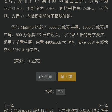
芯片，采用了 6.5 英寸的 68 度曲面屏，分辨率为
2376*1080，刷新率为 90Hz，触控采样率 240Hz，P3 色
域，支持 2D 人脸识别和屏下指纹解锁。
华为 Mate 40 搭载了 5000 万像素主摄，1600 万像素超
广角、800 万像素 3X 长焦镜头，可实现 5 倍的光学变焦，
采用了前置单摄，内置 4400mAh 大电池，支持 66W 有线快
充和 50W 无线快充。
【来源：IT之家】
赞(
0
)
打赏
标签：
华为
上一篇
下一篇
官宣：华为 nova 8 系列 12 月 23
格力回应推出大松5G手机：将子