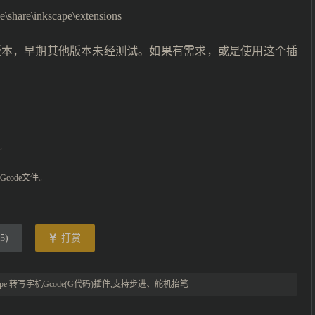
re\inkscape\extensions
.09.07的版本，早期其他版本未经测试。如果有需求，或是使用这个插
用。
code文件。
5
)
打赏
scape 转写字机Gcode(G代码)插件,支持步进、舵机抬笔