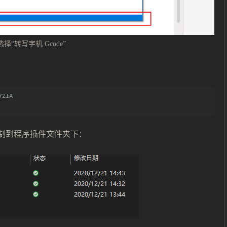
择“转写字机 Gcode”
72IA 
制到程序插件文件夹下：