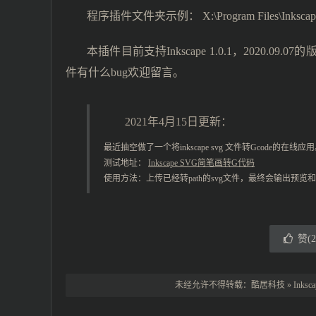
程序插件文件夹示例： X:\Program Files\Inkscape\sha
本插件目前支持Inkscape 1.0.1，2020
件有什么bug欢迎留言。
2021年4月15日更新：
最近抽空做了一个将inkscape svg 文件转Gcode的在线应
测试地址：
Inkscape SVG简笔画转G代码
使用方法：上传已经转path的svg文件，最终会输出预览和G
赞(
2
未经允许不得转载：
酷居科技
»
Ink