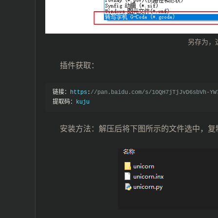
另存为，选
插件获取：
链接：
https
:
//pan.baidu.com/s/1OQH7jTjJvD6sbVh-YW
提取码：
kuju 
安装方法：解压后将下图所示的文件选中，复