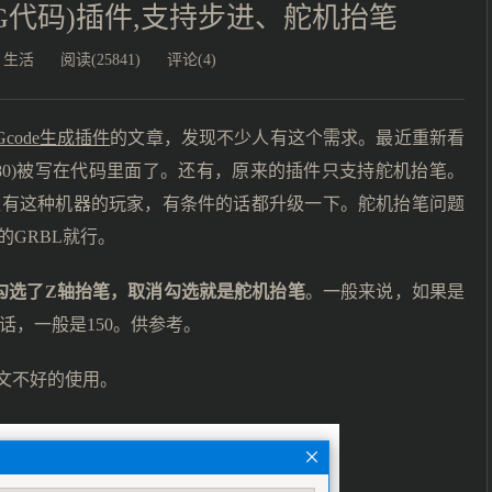
ode(G代码)插件,支持步进、舵机抬笔
/
生活
阅读(25841)
评论(4)
 Gcode生成插件
的文章，发现不少人有这个需求。最近重新看
y:180)被写在代码里面了。还有，原来的插件只支持舵机抬笔。
议有这种机器的玩家，有条件的话都升级一下。舵机抬笔问题
GRBL就行。
勾选了Z轴抬笔，取消勾选就是舵机抬笔
。一般来说，如果是
话，一般是150。供参考。
文不好的使用。