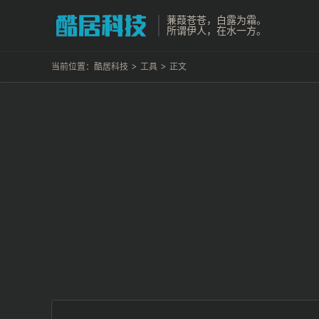
蒹葭苍苍，白露为霜。
所谓伊人，在水一方。
当前位置：
酷居科技
>
工具
>
正文