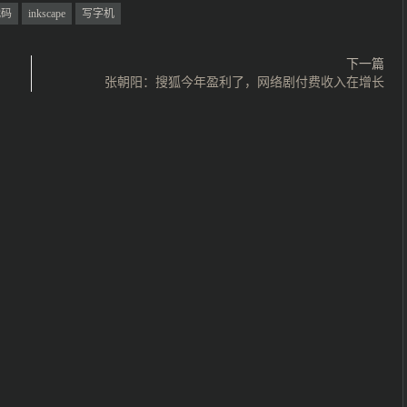
代码
inkscape
写字机
下一篇
张朝阳：搜狐今年盈利了，网络剧付费收入在增长