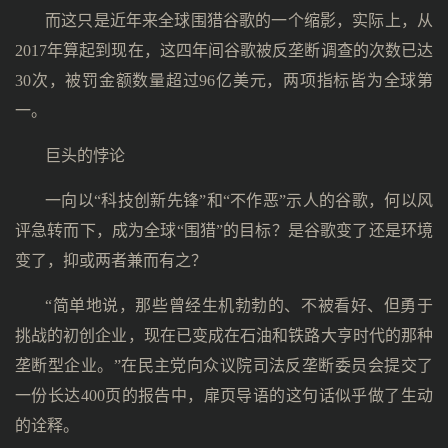
而这只是近年来全球围猎谷歌的一个缩影，实际上，从
2017年算起到现在，这四年间谷歌被反垄断调查的次数已达
30次，被罚金额数量超过96亿美元，两项指标皆为全球第
一。
巨头的悖论
一向以“科技创新先锋”和“不作恶”示人的谷歌，何以风
评急转而下，成为全球“围猎”的目标？是谷歌变了还是环境
变了，抑或两者兼而有之？
“简单地说，那些曾经生机勃勃的、不被看好、但勇于
挑战的初创企业，现在已变成在石油和铁路大亨时代的那种
垄断型企业。”在民主党向众议院司法反垄断委员会提交了
一份长达400页的报告中，扉页导语的这句话似乎做了生动
的诠释。