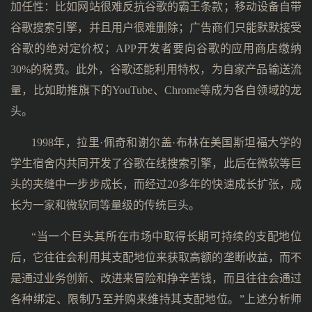
加任性：比如网站很难反抗谷歌的霸王条款；移动设备自带
谷歌搜索引擎，并且用户很难删除；广告商们只能默默接受
谷歌的绝对定价权；APP开发者要向谷歌的应用商店缴纳
30%的税费。此外，谷歌还能利用特权，为自家产品输送流
量，比如助推旗下的YouTube、Chrome等成为各自领域的龙
头。
1998年，拉里·佩奇和谢尔盖·布林在美国斯坦福大学的
学生宿舍内共同开发了谷歌在线搜索引擎，此后在微软等巨
头的夹缝中一步步成长，而经过20多年的快速成长扩张，成
长为一家和微软同等量级的传统巨头。
“当一个巨头其所在市场中取得长期可持续的支配地位
后，它往往会利用其支配地位来获取高额的垄断收益，而不
是通过业务创新、改进来冒险和挣辛苦钱，而且往往会通过
各种绑定、限制乃至并购来维持其支配地位。”上述分析师