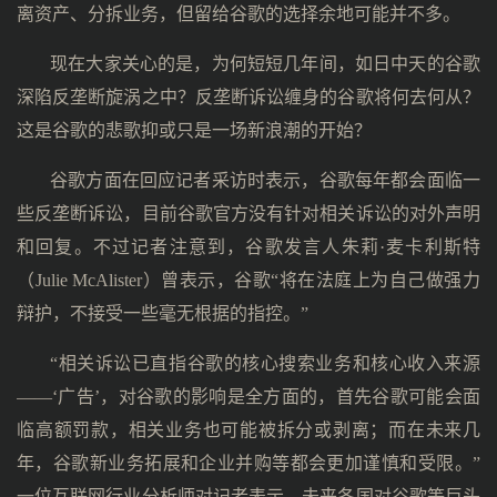
离资产、分拆业务，但留给谷歌的选择余地可能并不多。
现在大家关心的是，为何短短几年间，如日中天的谷歌
深陷反垄断旋涡之中？反垄断诉讼缠身的谷歌将何去何从？
这是谷歌的悲歌抑或只是一场新浪潮的开始？
谷歌方面在回应记者采访时表示，谷歌每年都会面临一
些反垄断诉讼，目前谷歌官方没有针对相关诉讼的对外声明
和回复。不过记者注意到，谷歌发言人朱莉·麦卡利斯特
（Julie McAlister）曾表示，谷歌“将在法庭上为自己做强力
辩护，不接受一些毫无根据的指控。”
“相关诉讼已直指谷歌的核心搜索业务和核心收入来源
——‘广告’，对谷歌的影响是全方面的，首先谷歌可能会面
临高额罚款，相关业务也可能被拆分或剥离；而在未来几
年，谷歌新业务拓展和企业并购等都会更加谨慎和受限。”
一位互联网行业分析师对记者表示，未来各国对谷歌等巨头