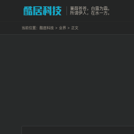
蒹葭苍苍，白露为霜。
所谓伊人，在水一方。
当前位置：
酷居科技
>
业界
>
正文