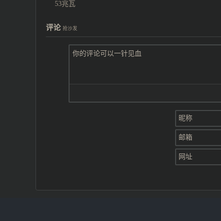
53兆瓦
评论
抢沙发