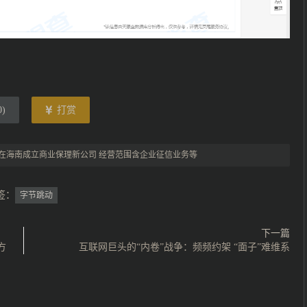
0
)
打赏
在海南成立商业保理新公司 经营范围含企业征信业务等
签：
字节跳动
下一篇
方
互联网巨头的“内卷”战争：频频约架 “面子”难维系