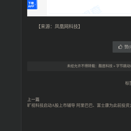
【来源：凤凰网科技】
赞(
未经允许不得转载：
酷居科技
»
字节跳动
标
上一篇
旷视科技启动A股上市辅导 阿里巴巴、富士康为此前投资