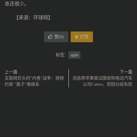
息还很少。
【来源：环球网】
赞(
0
)
打赏
标签：
apple
上一篇
下一篇
互联网巨头的“内卷”战争：频频
消息称苹果曾试图收购电动汽车
约架 “面子”难维系
公司Canoo，但因分歧失败