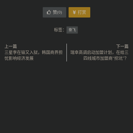
赞(
0
)
打赏
标签：
奈飞
上一篇
下一篇
三星李在镕又入狱，韩国商界担
瑞幸高调启动加盟计划，在给三
忧影响经济发展
四线城市加盟商“挖坑”？