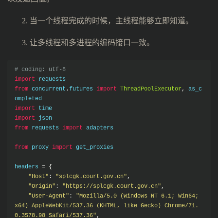
2. 当一个线程完成的时候，主线程能够立即知道。
3. 让多线程和多进程的编码接口一致。
# coding: utf-8
import
from
 concurrent
.
futures 
import
ThreadPoolExecutor
,
 as_c
import
import
from
 requests 
import
 adapters

from
 proxy 
import
 get_proxies

headers 
=
{
"Host"
:
"splcgk.court.gov.cn"
,
"Origin"
:
"https://splcgk.court.gov.cn"
,
"User-Agent"
:
"Mozilla/5.0 (Windows NT 6.1; Win64; 
x64) AppleWebKit/537.36 (KHTML, like Gecko) Chrome/71.
0.3578.98 Safari/537.36"
,