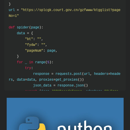
}
url 
=
"https://splcgk.court.gov.cn/gzfwww/ktgglist?page
No=1"
def
 spider
(
page
):
    data 
=
{
"bt"
:
""
,
"fydw"
:
""
,
"pageNum"
:
 page
,
}
for
 _ 
in
 range
(
5
):
try
:
            response 
=
 requests
.
post
(
url
,
 headers
=
heade
rs
,
 data
=
data
,
 proxies
=
get_proxies
())
            json_data 
=
 response
.
json
()
except
(
json
.
JSONDecodeError
,
 adapters
.
SSLErro
r
):
continue
else
:
break
else
:
return
{}