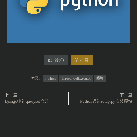
return
 json_data

def
 main
():
with
ThreadPoolExecutor
(
max_workers
=
8
)
as
 t
:
        obj_list 
=
[]
begin
=
 time
.
time
()
for
 page 
in
 range
(
1
,
15
):
            obj 
=
 t
.
submit
(
spider
,
 page
)
            obj_list
.
append
(
obj
)
赞(
0
)
打赏
for
 future 
in
 as_completed
(
obj_list
):
            data 
=
 future
.
result
()
标签：
Python
ThreadPoolExecutor
线程
print
(
data
)
print
(
'*'
*
50
)
        times 
=
 time
.
time
()
-
begin
上一篇
下一篇
print
(
times
)
Django中的queryset合并
Python通过setup.py安装模块
if
 __name__ 
==
"__main__"
:
    main
()
```