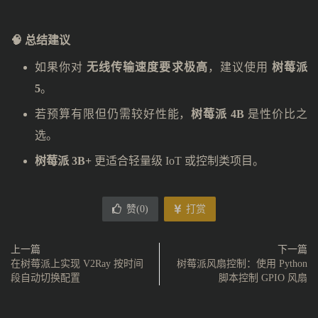
🧠 总结建议
如果你对
无线传输速度要求极高
，建议使用
树莓派
5
。
若预算有限但仍需较好性能，
树莓派 4B
是性价比之
选。
树莓派 3B+
更适合轻量级 IoT 或控制类项目。
赞(
0
)
打赏
上一篇
下一篇
在树莓派上实现 V2Ray 按时间
树莓派风扇控制：使用 Python
段自动切换配置
脚本控制 GPIO 风扇