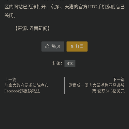
区的网站已无法打开，京东、天猫的官方HTC手机旗舰店已
关闭。
【来源: 界面新闻】
赞(
0
)
打赏
标签：
HTC
上一篇
下一篇
加拿大政府要求法院宣布
贝索斯一周内大量抛售亚马逊股
Facebook违反隐私法
票 套现34.5亿美元