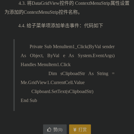
4.3. 将DataGridView控件的 ContextMenuStrip属性设置
为添加的ContextMenuStrip控件名称。
4.4. 给子菜单项添加单击事件：代码如下
Private Sub MenuItem1_Click(ByVal sender
As Object, ByVal e As System.EventArgs)
Handles MenuItem1.Click
Dim sClipboadStr As String =
Me.GridView1.CurrentCell.Value
Clipboard.SetText(sClipboadStr)
End Sub
赞(
0
)
打赏