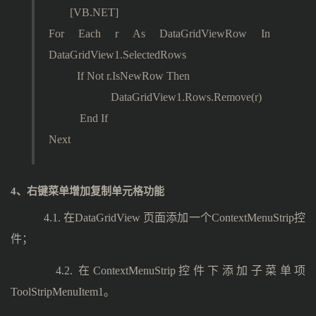
[VB.NET]
For Each r As DataGridViewRow In
DataGridView1.SelectedRows
If Not r.IsNewRow Then
DataGridView1.Rows.Remove(r)
End If
Next
4、右键菜单增加复制单元格功能
4.1. 在DataGridView 页面添加一个ContextMenuStrip控
件；
4.2. 在ContextMenuStrip控件下添加子菜单项
ToolStripMenuItem1。