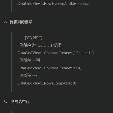
DataGridView1.RowHeadersVisible = False
2、行和列的删除
[VB.NET]
‘ 删除名为"Column1"的列
DataGridView1.Columns.Remove("Column1")
‘ 删除第一列
DataGridView1.Columns.RemoveAt(0)
‘ 删除第一行
DataGridView1.Rows.RemoveAt(0)
3、 删除选中行