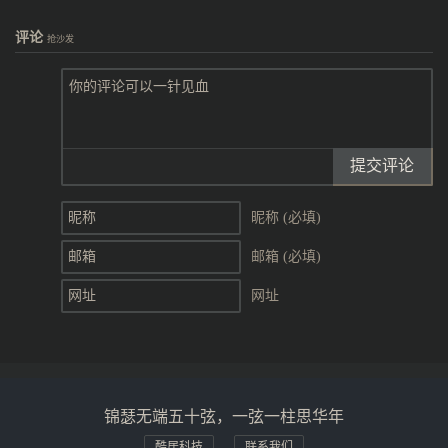
评论
抢沙发
提交评论
昵称 (必填)
邮箱 (必填)
网址
锦瑟无端五十弦，一弦一柱思华年
酷居科技
联系我们