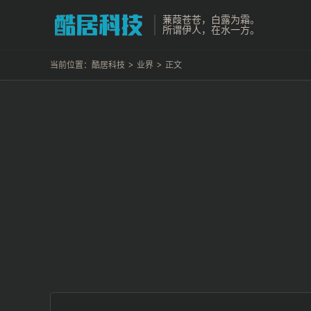
蒹葭苍苍，白露为霜。
所谓伊人，在水一方。
当前位置：
酷居科技
>
业界
>
正文