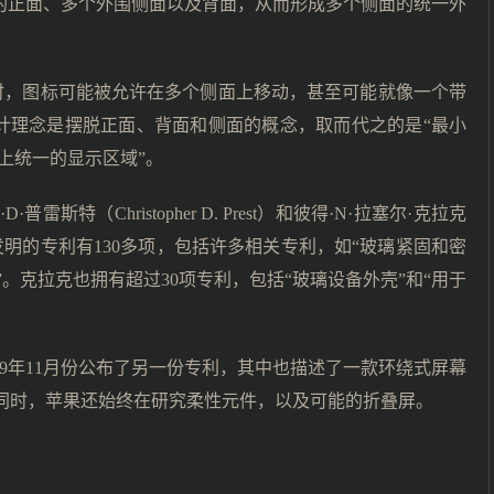
备的正面、多个外围侧面以及背面，从而形成多个侧面的统一外
时，图标可能被允许在多个侧面上移动，甚至可能就像一个带
计理念是摆脱正面、背面和侧面的概念，取而代之的是“最小
上统一的显示区域”。
特（Christopher D. Prest）和彼得·N·拉塞尔·克拉克
普雷斯特参与发明的专利有130多项，包括许多相关专利，如“玻璃紧固和密
。克拉克也拥有超过30项专利，包括“玻璃设备外壳”和“用于
019年11月份公布了另一份专利，其中也描述了一款环绕式屏幕
同。同时，苹果还始终在研究柔性元件，以及可能的折叠屏。