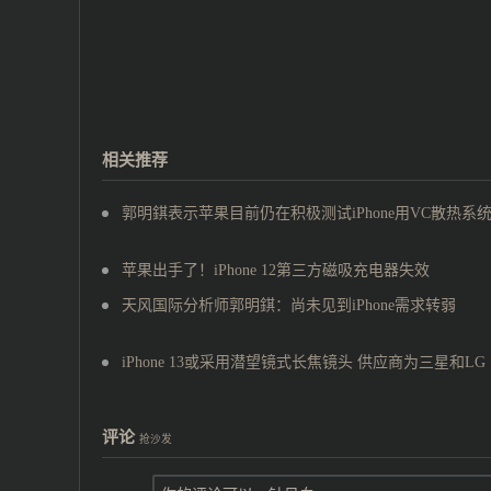
相关推荐
郭明錤表示苹果目前仍在积极测试iPhone用VC散热系
苹果出手了！iPhone 12第三方磁吸充电器失效
天风国际分析师郭明錤：尚未见到iPhone需求转弱
iPhone 13或采用潜望镜式长焦镜头 供应商为三星和LG
评论
抢沙发