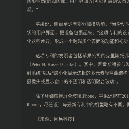
图形输出(例如图像、用户界面等)可以扩展到设
观。”
苹果说，侧面至少有部分触摸功能，“当滑动
状的用户界面，把设备包裹起来。”这项专利的设
化这些差异，形成一个跨越多个表面的功能和视觉
这项专利的发明者包括苹果公司的克里斯托弗·D·普雷斯
（Peter N. Russell-Clarke）。其中，
封系统”以及“最小化显示边框的多元素轻弯曲结构”
摄像头或显示窗口的不透明和透明融合玻璃”。
除了环绕触摸屏全玻璃iPhone，苹果还曾在2
iPhone，尽管设计与最新专利中的机型略有不
【来源：
网易科技
】