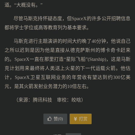
道。“大概没有。”
尽管马斯克持怀疑态度，但SpaceX的许多公开招聘信息
都将学士学位或高等教育列为基本要求。
马斯克进行主题演讲的时间大约晚了40分钟，他说自己
之所以迟到是因为他是直接从德克萨斯州的博卡奇卡赶来
的。SpaceX一直在那里打造“星际飞船”(Starship)，这是马斯
克计划用来最终将人类送上火星的下一代运载火箭。他估
计，SpaceX卫星互联网业务的年营收有望达到约300亿美
元，是其火箭发射业务潜力的10倍左右。
（来源：腾讯科技 审校：皎晗）
赞(
0
)
打赏