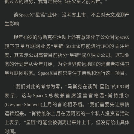
据过去的趋势，我肯定会在飞往火星之前去世。”
谈SpaceX“星链”业务：没考虑上市，不会对天文观测产
生影响
现年48岁的马斯克在活动上还有意淡化了公众对SpaceX
旗下卫星互联网业务“星链”Starlink可能进行IPO的关注程
度，其表示公司高管目前拆分“星链”成立独立公司。这项业
务的计划是从今年开始，为全世界偏远地区的消费者提供卫
星互联网服务。SpaceX目前只专注于启动和运行这一项目。
“我们对此的考虑为零，”马斯克在谈到“星链”的IPO时
表示，这与SpaceX总裁兼首席运营官格温•肖特维尔
(Gwynne Shotwell)上月的言论相矛盾。“我们需要先让事情
运转起来。”肖特维尔上月在迈阿密的一个私人投资者活动
上表示，“星链”可能会被剥离出来并上市，但没有给出具体
时间。