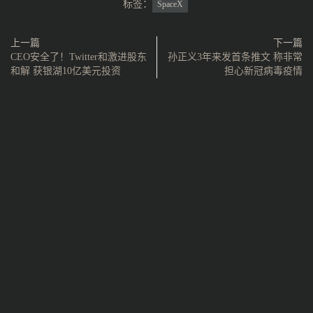
标签：
SpaceX
上一篇
下一篇
CEO安全了！Twitter和激进股东
孙正义3年来发首条推文 称非常
和解 获银湖10亿美元投资
担心新冠病毒疫情