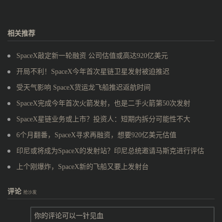
相关推荐
SpaceX敲定新一轮融资 公司估值或高达920亿美元
开局不利！SpaceX今年首次星链卫星发射被迫推迟
受天气影响 SpaceX货运龙飞船推迟返航时间
SpaceX完成今年首次火箭发射，也是二手火箭第50次发射
SpaceX星链业务或上市？投资人：短期内拆分可能性不大
6个月翻番，SpaceX寻求再融资，想要920亿美元估值
印尼或将成为SpaceX的发射站？印尼总统邀请马斯克进行评估
上个刚爆炸，SpaceX新的飞船又要上发射台
评论
抢沙发