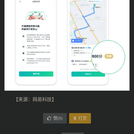
【来源：网易科技】
赞(
0
)
打赏