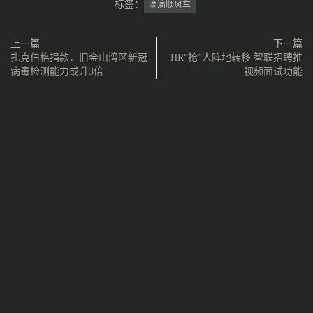
标签：
滴滴顺风车
上一篇
下一篇
扎克伯格捐款，旧金山湾区新冠
HR“抢”人阵地转移 智联招聘推
病毒检测能力或升3倍
视频面试功能