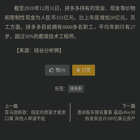
截至2019年12月31日，拼多多持有的现金、现金等价物
和限制性现金为人民币333亿元，比上年底增加28亿元。员
工方面，拼多多目前拥有6000多名职工，平均年龄只有27
岁，超过50%的都是技术工程师。
【来源：硅谷分析狮】
赞(
0
)
打赏
标签：
拼多多
上一篇
下一篇
亚马逊新政：指定的卖家才能卖
激进股东提名董事 逼迫eBay分
口罩 其他人申请不批
拆变卖总计200亿美元资产