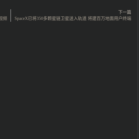
下一篇
视频
SpaceX已将350多颗星链卫星送入轨道 将建百万地面用户终端