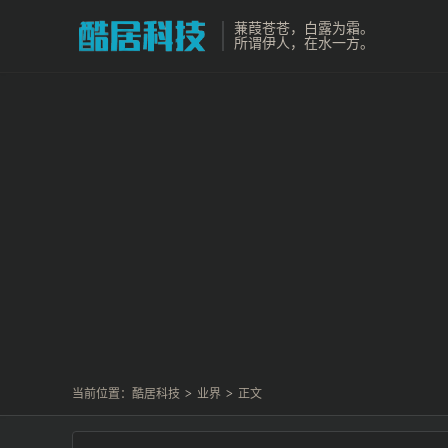
蒹葭苍苍，白露为霜。
所谓伊人，在水一方。
当前位置：
酷居科技
>
业界
>
正文