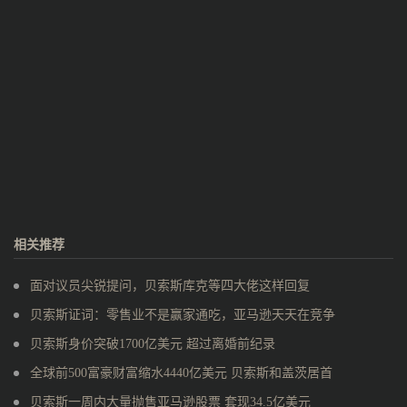
相关推荐
面对议员尖锐提问，贝索斯库克等四大佬这样回复
贝索斯证词：零售业不是赢家通吃，亚马逊天天在竞争
贝索斯身价突破1700亿美元 超过离婚前纪录
全球前500富豪财富缩水4440亿美元 贝索斯和盖茨居首
贝索斯一周内大量抛售亚马逊股票 套现34.5亿美元