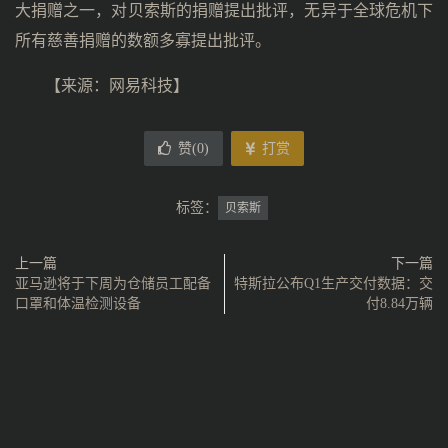
大捐赠之一，对贝索斯的捐赠提出批评，无异于全球危机下
所有慈善捐赠的数额多寡提出批评。
【来源：
网易科技
】
赞(
0
)
打赏
标签：
贝索斯
上一篇
下一篇
亚马逊将于下周为仓储员工配备
特斯拉公布Q1生产交付数据：交
口罩和体温检测设备
付8.84万辆