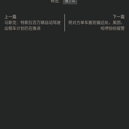
标签：
饿了么
上一篇
下一篇
马斯克：特斯拉百万辆自动驾驶
将对方单车搬到偏远处，美团、
出租车计划仍在推进
哈啰纷纷报警