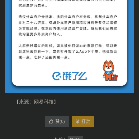
【来源：网易科技】
赞(
0
)
打赏