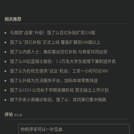
相关推荐
与美团"战事"升级！饿了么百亿补贴扩至124城
饿了么"百亿补贴"正式上线 覆盖扩展到100城以上
饿了么内部人士：确实推出百亿补贴 与商家共同出资
饿了么00后蓝骑士报告：1.2万名大学生疫情下兼职送外卖
饿了么为在校生提供"试业"机会，工资一小时可达500
饿了么升级为生活服务平台，加码本地零售快送
饿了么CEO:公司处于早期发展阶段 暂无独立上市计划
旗下外卖小哥确诊新冠，饿了么：其同事已集中隔离
评论
抢沙发