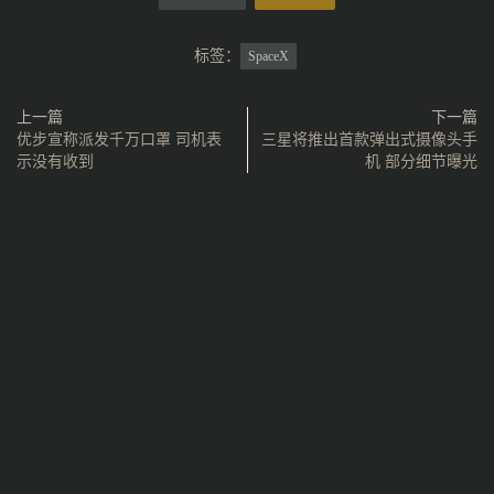
标签：
SpaceX
上一篇
下一篇
优步宣称派发千万口罩 司机表
三星将推出首款弹出式摄像头手
示没有收到
机 部分细节曝光