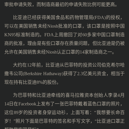
审批申请失败，而制造商最初的申请失败比例可能更高。
比亚迪已经获得美国食品和药物管理局(FDA)的授权，
可以在美国销售未经Niosh批准的口罩，该口罩是按照中国
KN95标准制造的。FDA上周撤回了对60多家中国口罩制造
商的批准，理由是有些口罩存在质量问题，但比亚迪是仍被
允许在美国销售未经Niosh认正口罩的14家制造商之一。
大约在12年前，比亚迪从巴菲特的投资公司伯克希尔哈
撒韦公司(Berkshire Hathaway)获得了2.3亿美元资金，相当于
现在持有比亚迪8%的股份。
为巴菲特和比亚迪牵线的喜马拉雅资本创始人李录4月
14日在Facebook上发布了一张巴菲特戴着蓝色口罩的照片，
这位89岁的投资者身穿运动衫，上面写着：“我想要长命百
岁！”照片下面是巴菲特的签名和手写文字，“比亚迪口罩正