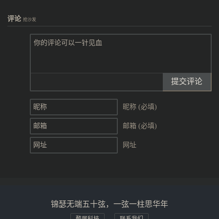
评论
抢沙发
提交评论
昵称 (必填)
邮箱 (必填)
网址
锦瑟无端五十弦，一弦一柱思华年
酷居科技
联系我们