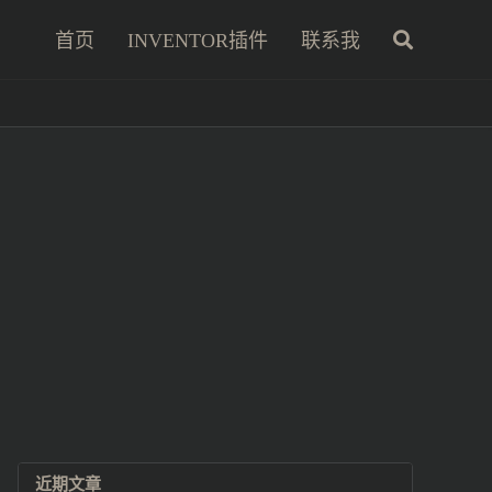
首页
INVENTOR插件
联系我
近期文章