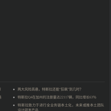
章
两大风险高悬，特斯拉还能“狂飙”到几时？
易
特斯拉Q4在加州的注册量达22117辆，同比增长63％
特斯拉致力于进行全业务链本土化，未来或推本土团队
设计研发产品