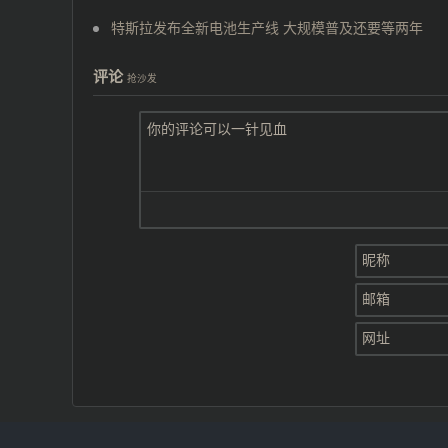
特斯拉发布全新电池生产线 大规模普及还要等两年
评论
抢沙发