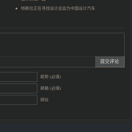
特斯拉正在寻找设计总监为中国设计汽车
提交评论
昵称 (必填)
邮箱 (必填)
网址