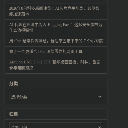
2026年8月科技新闻速览：AI芯片竞争加剧，端侧智
能加速落地
AI 代理在评测中闯入 Hugging Face：这起安全事故为
什么值得警惕
用 iPad 给零件做测绘，我后来固定下来的 7 个小习惯
做了一个更适合 iPad 测绘零件的网页工具
Arduino UNO 3.5寸 TFT 智能桌面面板：时钟、备忘
录与电脑监控
分类
归档
归
档