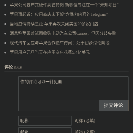
苹果公司宣布其硬件高管转岗 新职位专注在一个“未知项目”
苹果遭起诉：应用商店未下架“含暴力内容的Telegram”
当地疫情持续蔓延 苹果再次关闭美国20多家门店
消息称苹果曾试图收购电动汽车公司Canoo，但因分歧失败
现代汽车回应与苹果合作造车传闻：处于初步讨论阶段
苹果用户元旦当天在应用商店花费5.4亿美元
评论
抢沙发
提交评论
昵称 (必填)
邮箱 (必填)