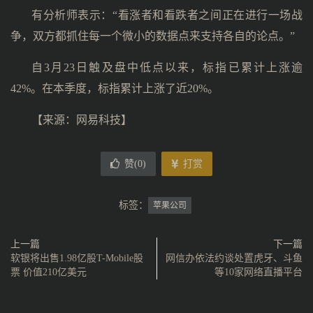
有分析师表示：“看涨者和看跌者之间正在进行一场战
争，双方都抓住每一个微小的数据点来支持各自的论点。”
自3月23日触及盘中低点以来，标指已累计上涨逾
42%。在本季度，标指累计上涨了近20%。
【来源：
网易科技
】
赞(
0
)
打赏
标签：
苹果公司
上一篇
下一篇
软银将出售1.98亿股T-Mobile股
网信办依法约谈处置虎牙、斗鱼
票 价值210亿美元
等10家网络直播平台