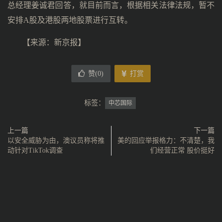
总经理姜诚君回答，就目前而言，根据相关法律法规，暂不
安排A股及港股两地股票进行互转。
【来源：新京报】
赞(
0
)
打赏
标签：
中芯国际
上一篇
下一篇
以安全威胁为由，澳议员称将推
美的回应举报格力：不清楚，我
动针对TikTok调查
们经营正常 股价挺好