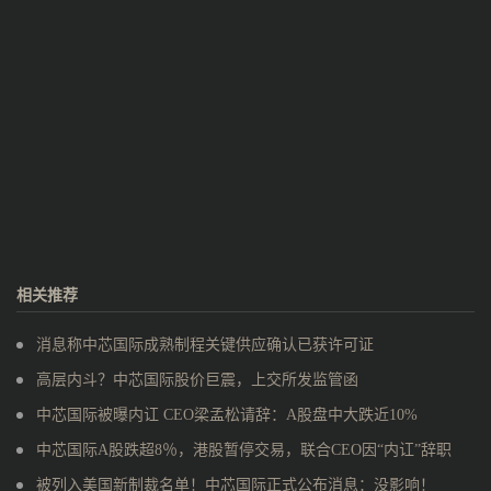
相关推荐
消息称中芯国际成熟制程关键供应确认已获许可证
高层内斗？中芯国际股价巨震，上交所发监管函
中芯国际被曝内讧 CEO梁孟松请辞：A股盘中大跌近10%
中芯国际A股跌超8％，港股暂停交易，联合CEO因“内讧”辞职
被列入美国新制裁名单！中芯国际正式公布消息：没影响！