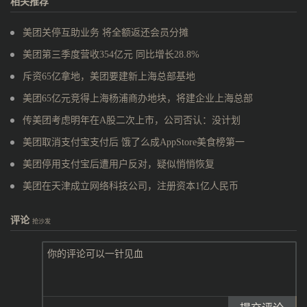
相关推荐
美团关停互助业务 将全额返还会员分摊
美团第三季度营收354亿元 同比增长28.8%
斥资65亿拿地，美团要建新上海总部基地
美团65亿元竞得上海杨浦商办地块，将建企业上海总部
传美团考虑明年在A股二次上市，公司否认：没计划
美团取消支付宝支付后 饿了么成AppStore美食榜第一
美团停用支付宝后遭用户反对，疑似悄悄恢复
美团在天津成立网络科技公司，注册资本1亿人民币
评论
抢沙发