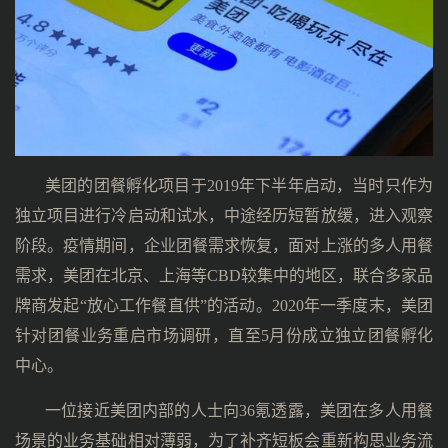
美团的团餐孵化项目于2019年下半年启动，当时只作为
独立项目进行冷启动和试水，中途经历短暂放缓，进入观察
阶段。疫情期间，企业团餐需求恢复，面对上涨的多人用餐
需求，美团在北京、上海等CBD较集中的地区，联合多家品
牌商发起“放心工作餐直供”的活动。2020年一季度末，美团
针对团餐业务重启市场调研，直至5月份成立独立团餐孵化
中心。
一位接近美团内部的人士向36氪透露，美团在多人用餐
场景的业务基础相对薄弱，为了补齐短板会重新构思业务流