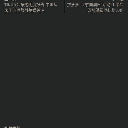
TikTok公布透明度报告 中国从
拼多多上线"国潮日"活动 上半年
未干涉运营引美媒关注
汉服销量同比增30倍