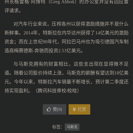
州长格雷格·阿博特（Greg Abbott）的办公室并没有回应置
评请求。
对汽车行业来说，压榨各州以获得激励措施并不是什么
新鲜事。2014年，特斯拉在内华达州获得了14亿美元的激励
资金；而在上世纪90年代，阿拉巴马州也为吸引德国汽车制
造商梅赛德斯-奔驰而投资2.53亿美元。
与马斯克拥有的财富相比，这些支出现在显得微不足
道。随着公司股价持续上涨，马斯克的薪酬有望达到18亿美
元。今年以来，特斯拉汽车销量不断增长，预计第二季度还
将实现盈利。（腾讯科技审校/皎晗）
赞(
0
)
打赏
标签：
马斯克