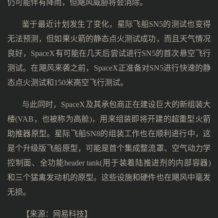
仍可能伴有降雨，但飓风威胁将会消除。
鉴于最近计划发生了变化，星际飞船SN5的测试也变得
无法预测，但如果火箭的静态点火测试成功，而且天气情况
良好，SpaceX有可能在几天后尝试进行SN5的首次悬空飞行
测试。在飓风来袭之前，SpaceX正准备对SN5进行快速的静
态点火测试和150米高空飞行测试。
与此同时，SpaceX及其承包商正在建设巨大的新组装大
楼(VAB，也被称为高舱)，用来组装即将开建的超重型火箭
助推器原型。星际飞船SN8的组装工作也在顺利进行中，这
是个升级版飞船原型，可能是首个集成整流罩、空气动力学
控制面、全功能header tank(用于装着陆推进剂的内部容器)
和三个猛禽发动机的原型。这些设施和硬件也在飓风中毫发
无损。
【来源：
网易科技
】