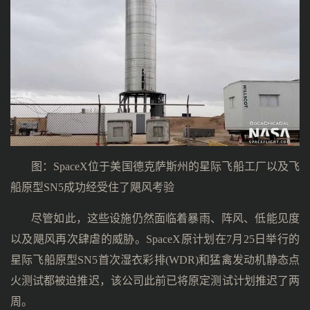
图：SpaceX位于美国德克萨斯州的星际飞船工厂以及飞
船原型SN5成功经受住了飓风考验
尽管如此，这些设施仍然面临着暴雨、阵风、低能见度
以及飓风再次肆虐的威胁。SpaceX原计划在7月25日举行的
星际飞船原型SN5首次湿衣彩排(WDR)和猛禽发动机静态点
火测试都被迫推迟，该公司此前已将原定测试计划推迟了两
周。