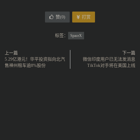
赞(
0
)
打赏
标签：
SpaceX
上一篇
下一篇
5.29亿港元！华平投资拟向北汽
微信印度用户已无法发消息
售神州租车逾8%股份
TikTok对手将在美国上线