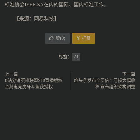
标准协会IEEE-SA在内的国际、国内标准工作。
【来源：
网易科技
】
赞(
0
)
打赏
标签：
AI
上一篇
下一篇
B站分销英雄联盟S10直播版权
趣头条发布全员信：亏损大幅收
企鹅电竞虎牙斗鱼获授权
窄 宣布组织架构调整