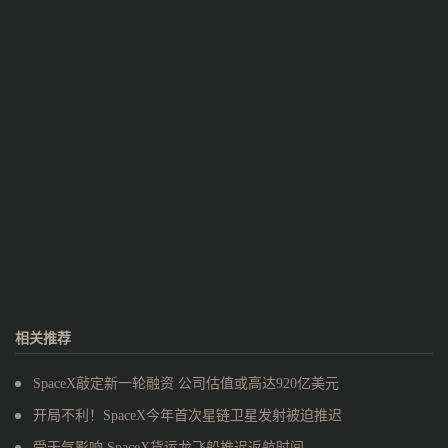
相关推荐
SpaceX敲定新一轮融资 公司估值或高达920亿美元
开局不利！SpaceX今年首次星链卫星发射被迫推迟
受天气影响 SpaceX货运龙飞船推迟返航时间