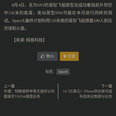
8月4日，名为SN5的星际飞船原型在成功着陆前升到空
中150米的高度，类似原型SN6可能在本月进行同样的测
试。SpaceX最终计划利用120米高的星际飞船搭载100人前往
月球和火星。
【来源: 网易科技】
赞(
0
)
打赏
标签：
SpaceX
上一篇
下一篇
外媒：特朗普称甲骨文是好公司
14.3亿美元！iPhone供应商可成
能接手TikTok美国业务
科技将出售部分业务