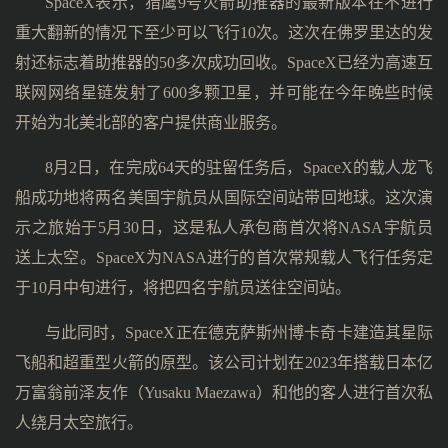
SpaceX表示，猎鹰9号火箭助推器的最新版本在不进行
重大翻新的情况下至少可以飞行10次。这次在佛罗里达的发
射还标志着助推器的50多次成功回收。SpaceX已经为高速互
联网网络星链发射了600多颗卫星，并可能在今年晚些时候
开始为北美北部的客户提供商业服务。
8月2日，在完成64天的驻留任务后，SpaceX的载人龙飞
船成功地将两名美国宇航员从国际空间站带回地球。这次演
示之旅始于5月30日，这是私人承包商首次将NASA宇航员
送上太空。SpaceX为NASA进行的首次常规载人飞行任务定
于10月中旬进行，将把四名宇航员送往空间站。
与此同时，SpaceX正在德克萨斯州博卡奇卡建造其星际
飞船和超重型火箭的原型。该公司计划在2023年搭载日本亿
万富翁前泽友作（Yusaku Maezawa）和他的客人进行首次私
人绕月太空旅行。