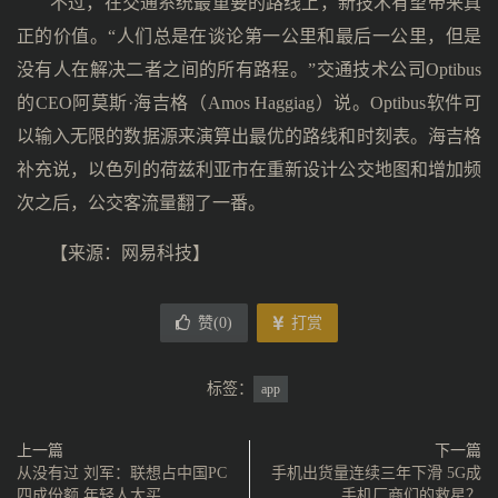
不过，在交通系统最重要的路线上，新技术有望带来真
正的价值。“人们总是在谈论第一公里和最后一公里，但是
没有人在解决二者之间的所有路程。”交通技术公司Optibus
的CEO阿莫斯·海吉格（Amos Haggiag）说。Optibus软件可
以输入无限的数据源来演算出最优的路线和时刻表。海吉格
补充说，以色列的荷兹利亚市在重新设计公交地图和增加频
次之后，公交客流量翻了一番。
【来源：
网易科技
】
赞(
0
)
打赏
标签：
app
上一篇
下一篇
从没有过 刘军：联想占中国PC
手机出货量连续三年下滑 5G成
四成份额 年轻人大买
手机厂商们的救星？