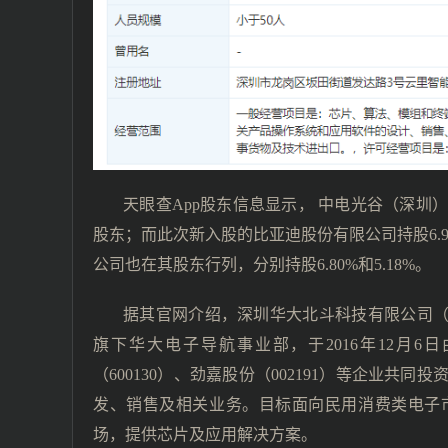
天眼查App股东信息显示， 中电光谷（深圳）
股东；而此次新入股的比亚迪股份有限公司持股6.
公司也在其股东行列，分别持股6.80%和5.18%。
据其官网介绍，深圳华大北斗科技有限公司（
旗下华大电子导航事业部，于2016年12月
（600130）、劲嘉股份（002191）等企业
发、销售及相关业务。目标面向民用消费类电子
场，提供芯片及应用解决方案。