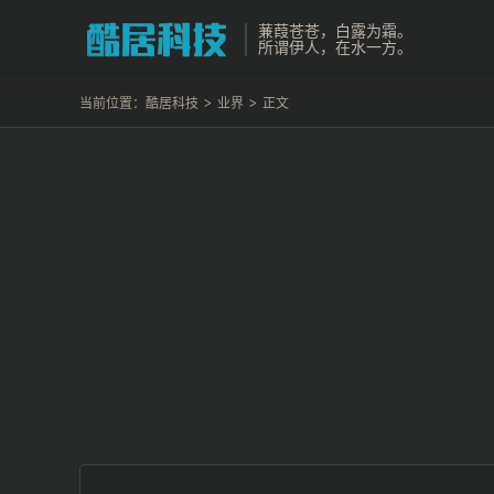
蒹葭苍苍，白露为霜。
所谓伊人，在水一方。
当前位置：
酷居科技
>
业界
>
正文