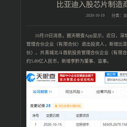
比亚迪入股芯片制造商“
2020-10-19
分类：
10月19日消息，据天眼查App显示，近日
管理合伙企业（有限合伙）退出投资人，新增比
伙）、共青城北斗首航投资管理合伙企业（有限合伙
约5.89亿人民币，新增李黔为董事、监事。