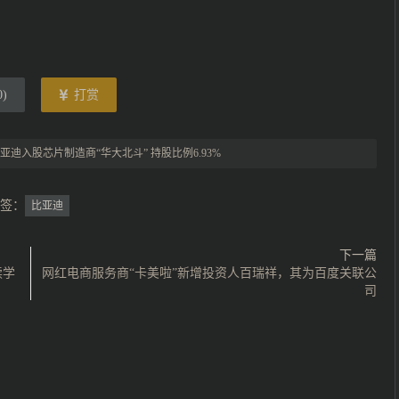
0
)
打赏
亚迪入股芯片制造商“华大北斗” 持股比例6.93%
签：
比亚迪
下一篇
读学
网红电商服务商“卡美啦”新增投资人百瑞祥，其为百度关联公
司