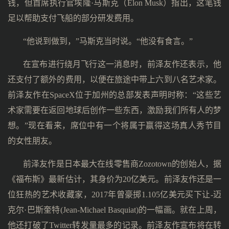
钱，但首席执行官埃隆·马斯克（Elon Musk）指出，这笔钱
足以帮助支付飞船的部分研发费用。
“他说到做到，”马斯克当时说。“他没有食言。”
在宣布进行绕月飞行这一消息时，前泽友作还表示，他
还支付了额外的费用，以便在旅途中带上六到八名艺术家。
前泽友作在SpaceX位于加州的总部发表声明时称：“这些艺
术家需要在返回地球后创作一些东西，激励我们所有人的梦
想。”现在看来，席位中有一个将属于赢得这场真人秀节目
的女性朋友。
前泽友作是日本最大在线零售商Zozotown的创始人，据
《福布斯》最新估计，其身价为20亿美元。前泽友作还是一
位狂热的艺术收藏家，2017年曾豪掷1.105亿美元买下让-迈
克尔·巴斯奎特(Jean-Michael Basquiat)的一幅画。就在上周，
他还打破了Twitter转发量最多的记录。前泽友作宣布将在转