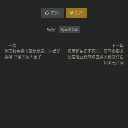
赞(
0
)
打赏
标签：
SpaceX公司
上一篇
下一篇
美国数字经济蓬勃发展，外媒却
贝索斯依旧不死心，亚马逊要求
质疑:只是少数人富了
法官阻止微软与五角大楼签订百
亿美元合同