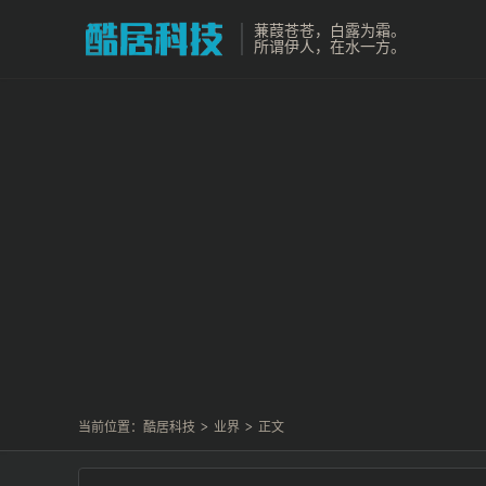
蒹葭苍苍，白露为霜。
所谓伊人，在水一方。
当前位置：
酷居科技
>
业界
>
正文