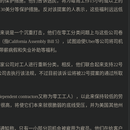
新的保护措施。他们告诉选民，将为每周工作15小时或以上的
30美分等保护措施。反对该提案的人表示，这些福利远远低
者来说是一个沉重打击，他们在零工分类问题上与这些公司卷
rnia Assembly Bill 5），试图迫使Uber等公司将司机
带薪病假和失业补助等福利。
一家公司对工人进行重新分类。相反，他们联合起来支持22号
等公司去执行该法规，不过目前该诉讼将被22号提案的通过所取
endent contractors又称为零工工人），以此来保持较低的劳
险很高，将使它们本来就很脆弱的底线受压，并为美国其他州
推送通知称，只有一小部分司机会被雇用为雇员。他们在给客户