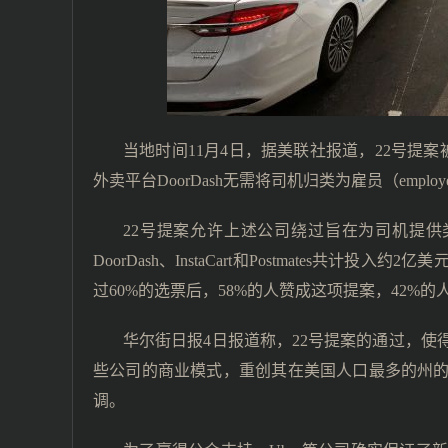
当地时间11月4日，据美联社报道，22号提案被
外卖平台DoorDash无需将司机归类为雇员（employ
22号提案允许上述公司绕过旨在为司机提供类似
DoorDash、InstaCart和Postmates
过60%的选票后，58%的人赞成这项提案，42%
华尔街日报4日报道称，22号提案的通过，使
些公司的商业模式，重创其在美国人口最多的州
调。