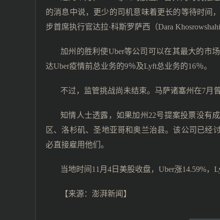
的消息中说，更少的司机意味着更长的等待时间
步首席执行官达拉·科斯罗萨西（Dara Khosrow
加州的胜利使Uber等公司可以在其最大的
达Uber疫情前总业务的9％及Lyft总业务的16％。
不过，监管挑战尚未结束。马萨诸塞州在7月曾
知情人士透露，如果加州22号提案投票没有成
区、洛杉矶、圣地亚哥和奥兰治县。该公司已经讨
必直接雇用他们。
当地时间11月4日美股收盘，Uber涨14.59%，Lyf
【来源：
澎湃新闻
】