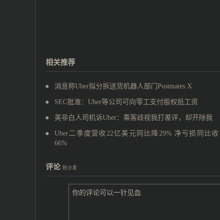
相关推荐
消息称Uber拟分拆送货机器人部门Postmates X
SEC批准：Uber等公司可向零工支付股权抵工资
美非白人司机诉Uber：乘客歧视我打差评，却开除我
Uber二季度营收22亿美元同比降29% 净亏损同比
66%
评论
抢沙发