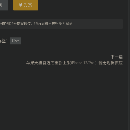
0
)
打赏
国加州22号提案通过：Uber司机不被归类为雇员
标签：
Uber
下一篇
苹果天猫官方店重新上架iPhone 12/Pro：暂无现货供应