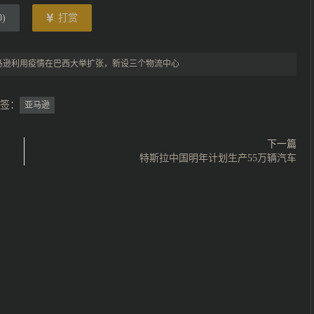
0
)
打赏
马逊利用疫情在巴西大举扩张，新设三个物流中心
签：
亚马逊
下一篇
特斯拉中国明年计划生产55万辆汽车