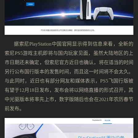
据索尼PlayStation中国官网显示得到信息来看，全新的
索尼PS5游戏主机即将与国内玩家见面，虽然大陆地区的上
市日期还未确定，但索尼官方近日也确认，将在适当的时间
另行公布国行版本的发售时间，而且这一时间将不会太久。
与此同时，近日也有部分网友和媒体表示，PS5飞国行版被
有望于12月18日发布，发布会将以网络直播的形式召开，其
中光驱版本将率先上市，数字版随后也会在2021年农历春节
前发布。