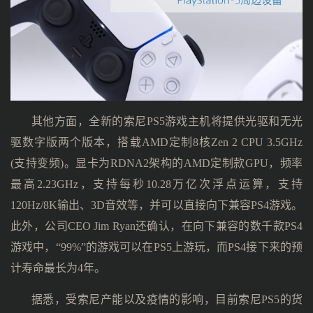
其他方面，全新的索尼PS5游戏主机将提供光驱和无光
驱数字版两个版本，搭载AMD定制8核Zen 2 CPU 3.5GHz
(支持变频)。显卡为RDNA2架构的AMD定制款GPU，频率
最高2.23GHz，支持每秒10.28万亿次浮点运算，支持
120Hz/8K输出、3D音效等，并可以直接向下兼容PS4游戏。
此外，公司CEO Jim Ryan还确认，在向下兼容的数千款PS4
游戏中，“99%”的游戏可以在PS5上游玩，而PS4接下来的预
计寿命最长为4年。
据悉，受索尼产能以及疫情的影响，目前索尼PS5的货