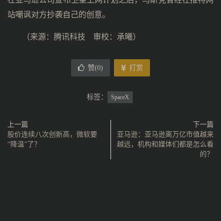
站嘲讽对方抄袭自己的创意。
（来源：腾讯科技 审校：承曦）
赞(
0
)
打赏
标签：
SpaceX
上一篇
下一篇
股价连续八次创新高，微软要
亚马逊：亚马逊离万亿市值越来
“降温”了？
越远，机构和媒体们都是怎么看
的？