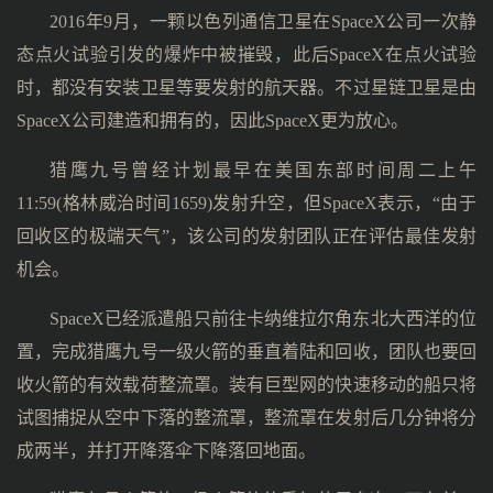
2016年9月，一颗以色列通信卫星在SpaceX公司一次静
态点火试验引发的爆炸中被摧毁，此后SpaceX在点火试验
时，都没有安装卫星等要发射的航天器。不过星链卫星是由
SpaceX公司建造和拥有的，因此SpaceX更为放心。
猎鹰九号曾经计划最早在美国东部时间周二上午
11:59(格林威治时间1659)发射升空，但SpaceX表示，“由于
回收区的极端天气”，该公司的发射团队正在评估最佳发射
机会。
SpaceX已经派遣船只前往卡纳维拉尔角东北大西洋的位
置，完成猎鹰九号一级火箭的垂直着陆和回收，团队也要回
收火箭的有效载荷整流罩。装有巨型网的快速移动的船只将
试图捕捉从空中下落的整流罩，整流罩在发射后几分钟将分
成两半，并打开降落伞下降落回地面。