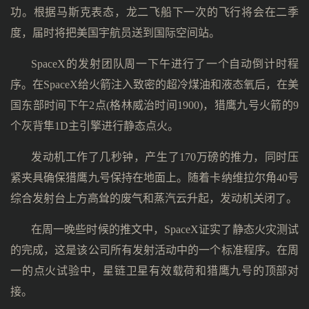
功。根据马斯克表态，龙二飞船下一次的飞行将会在二季
度，届时将把美国宇航员送到国际空间站。
SpaceX的发射团队周一下午进行了一个自动倒计时程
序。在SpaceX给火箭注入致密的超冷煤油和液态氧后，在美
国东部时间下午2点(格林威治时间1900)，猎鹰九号火箭的9
个灰背隼1D主引擎进行静态点火。
发动机工作了几秒钟，产生了170万磅的推力，同时压
紧夹具确保猎鹰九号保持在地面上。随着卡纳维拉尔角40号
综合发射台上方高耸的废气和蒸汽云升起，发动机关闭了。
在周一晚些时候的推文中，SpaceX证实了静态火灾测试
的完成，这是该公司所有发射活动中的一个标准程序。在周
一的点火试验中，星链卫星有效载荷和猎鹰九号的顶部对
接。