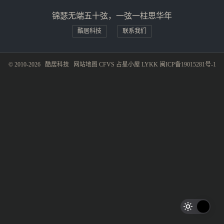
锦瑟无端五十弦，一弦一柱思华年
酷居科技
联系我们
© 2010-2026
酷居科技
网站地图
CFVS
占星小屋
LYKK
闽ICP备19015281号-1