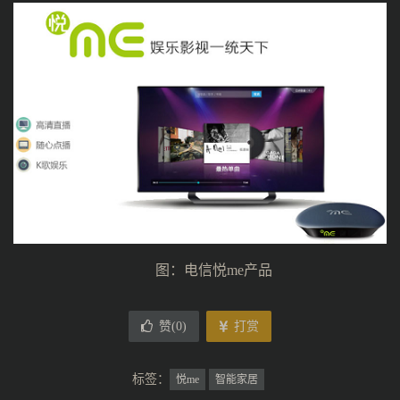
图：电信悦me产品
赞(
0
)
打赏
标签：
悦me
智能家居