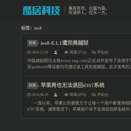
蒹葭苍苍，白露为霜。
所谓伊人，在水一方。
标签：ios8
ios8-8.1.1遭完美越狱
科技
2014-12-03
阅读(3752)
评论(0)
中国越狱团队太极(www.taig.com)正式对外发布了适用于苹果
及ipodtouch等设备均可通过该工具完成越狱。此次发布
苹果再也无法退回iOS7系统
科技
2014-09-29
阅读(4979)
评论(0)
一直以来，苹果公司都致力于让每一个用户都使用相同的
iOS7系统。通常情况下，苹果用户并不会退回到原系统中，但在