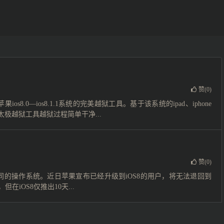
赞(
0
)
ios8.0—ios8.1.1系统的完美越狱工具。基于该系统的ipad、iphone
的太极越狱工具越狱过程简单干净...
赞(
0
)
操作系统。近日苹果宣布已经升级到iOS8的用户，将无法退回到
iOS8仅推出10天...