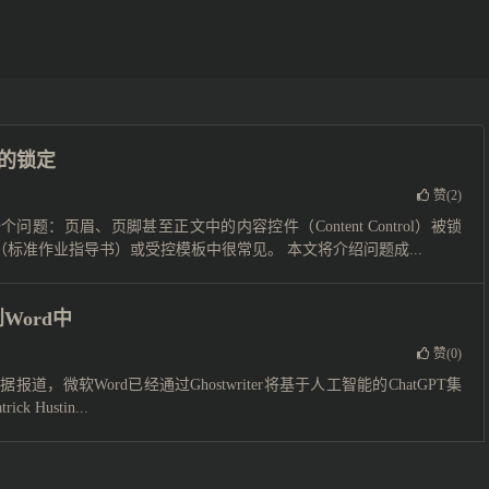
件的锁定
赞(
2
)
题：页眉、页脚甚至正文中的内容控件（Content Control）被锁
标准作业指导书）或受控模板中很常见。 本文将介绍问题成...
到Word中
赞(
0
)
道，微软Word已经通过Ghostwriter将基于人工智能的ChatGPT集
 Hustin...