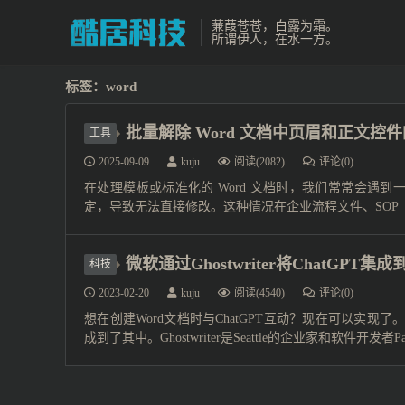
蒹葭苍苍，白露为霜。
所谓伊人，在水一方。
标签：word
批量解除 Word 文档中页眉和正文控
工具
2025-09-09
kuju
阅读(2082)
评论(0)
在处理模板或标准化的 Word 文档时，我们常常会遇到一个问
定，导致无法直接修改。这种情况在企业流程文件、SOP（
微软通过Ghostwriter将ChatGPT集成
科技
2023-02-20
kuju
阅读(4540)
评论(0)
想在创建Word文档时与ChatGPT互动？现在可以实现了。据报
成到了其中。Ghostwriter是Seattle的企业家和软件开发者Patrick