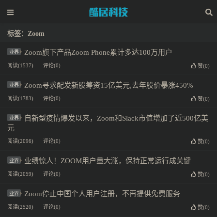
标签：Zoom
Zoom旗下产品Zoom Phone累计多达100万用户
业界
阅读(1537)
评论(0)
赞(
0
)
Zoom寻求配发新股筹资15亿美元,去年股价暴涨450%
业界
阅读(1783)
评论(0)
赞(
0
)
自新型疫情爆发以来，Zoom和Slack市值增加了近500亿美
业界
元
阅读(2096)
评论(0)
赞(
0
)
业绩惊人！ZOOM用户量大涨，保持正常运行成关键
业界
阅读(2059)
评论(0)
赞(
0
)
Zoom停止中国个人用户注册，不再提供免费服务
业界
阅读(2520)
评论(0)
赞(
0
)