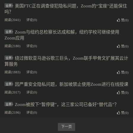
美国FTC正在调查侵犯隐私问题，Zoom的“宝座”还能保住
业界
吗？
阅读(2041)
评论(0)
赞(
0
)
Zoom与纽约总检察长达成和解，纽约学校可继续使用
业界
Zoom应用
阅读(2180)
评论(0)
赞(
0
)
绕过微软亚马逊谷歌三巨头，Zoom联手甲骨文扩展其云计
业界
算服务
阅读(1883)
评论(0)
赞(
0
)
因严重安全隐私问题，新加坡禁止使用Zoom进行在线授课
业界
阅读(2017)
评论(0)
赞(
0
)
Zoom被按下“暂停键”，这三家公司已备好“替代品”？
业界
阅读(2196)
评论(0)
赞(
0
)
下一页