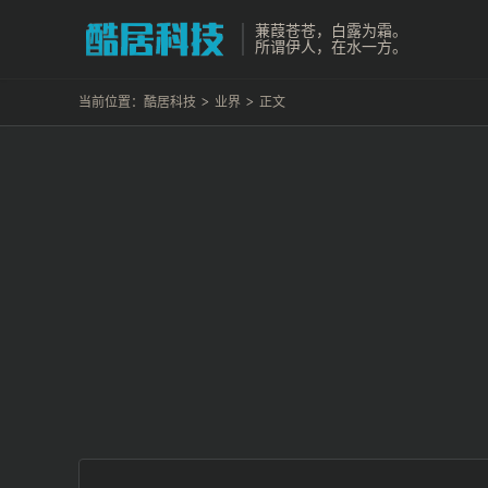
蒹葭苍苍，白露为霜。
所谓伊人，在水一方。
当前位置：
酷居科技
>
业界
>
正文