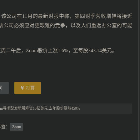
%，该公司在11月的最新财报中称，第四财季营收增幅将接近
为该公司必须应对更艰难的竞争，以及人们重返办公室的可能
午后，Zoom股价上涨1.6%，至每股343.14美元。
0
)
打赏
oom寻求配发新股筹资15亿美元,去年股价暴涨450%
标签：
Zoom