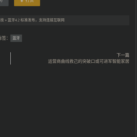
0
)
打赏
科技
»
蓝牙4.2 标准发布，支持连接互联网
标签：
蓝牙
下一篇
运营商曲线救己的突破口或可进军智能家居