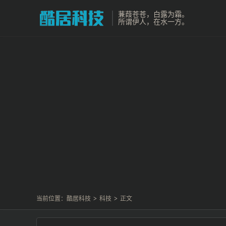
蒹葭苍苍，白露为霜。
所谓伊人，在水一方。
当前位置：
酷居科技
>
科技
>
正文