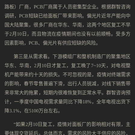
路板）厂商，PCB厂商属于人员密集型企业。根据群智咨询
调研，PCB短缺已给面板厂带来影响。偏光片近年产能向中
国大陆聚集，很多厂商在华东、华南，这两个地区复工不早
于2月10日，而且物流在疫情期间也没有以前顺畅。受多方
因素影响，PCB、偏光片有供应短缺的风险。
第三是从需求看。下游模组厂和整机制造厂的聚集地区
华东、华南，2月10日才复工，复工晚了7~10天，对电视整
机产能带来约十天的损失。不可忽视的是，疫情对终端需求
的影响，春节零售普遍下滑，出行人员锐减，对线下销售带
来非常大的拖累，短期内很难恢复到正常水平。群智咨询预
计，一季度中国电视需求量同比下降18%，全年电视出货下
降3.1%，在5100万台左右。
“如果2月10日复工，疫情对面板厂的影响相对有限，主
要体现交货延后。总体而言，需求的风险大于供应的风险，