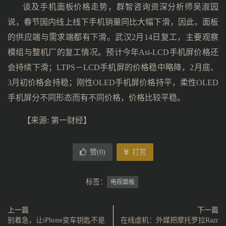
谈及手机面板价格走势，群智咨询资深分析师吴淑园
说，春节国内线上线下手机销量同比大幅下滑，因此，面板
的供应端与需求端都有下滑。武汉2月14日复工，主要观察
模组与整机厂的复工情况。预计今年Asi-LCD手机屏价格还
会持续下滑；LTPS－LCD手机屏的价格稳中略降，2月底、
3月初价格会持稳；刚性OLED手机屏价格持平，柔性OLED
手机屏分不同形态而有不同价格，价格比较平稳。
【来源: 第一财经】
赞(
0
)
打赏
标签：
电视面板
上一篇
下一篇
别着急，让iPhone变车钥匙不是
在线虐机：外媒把摩托罗拉Razr