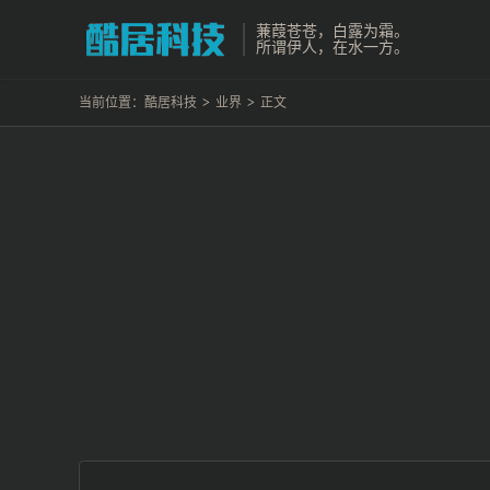
蒹葭苍苍，白露为霜。
所谓伊人，在水一方。
当前位置：
酷居科技
>
业界
>
正文