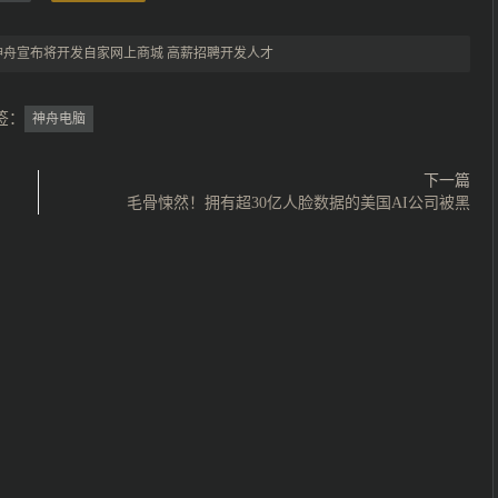
神舟宣布将开发自家网上商城 高薪招聘开发人才
签：
神舟电脑
下一篇
毛骨悚然！拥有超30亿人脸数据的美国AI公司被黑