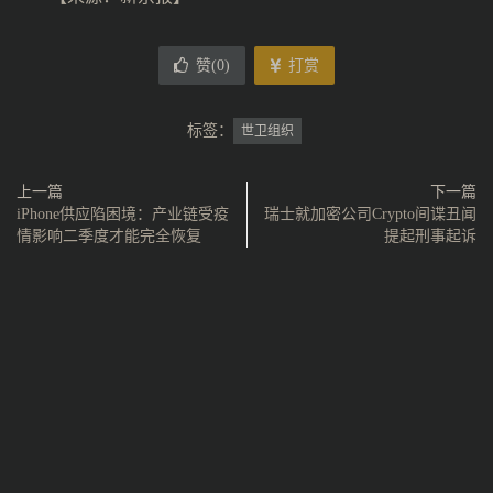
赞(
0
)
打赏
标签：
世卫组织
上一篇
下一篇
iPhone供应陷困境：产业链受疫
瑞士就加密公司Crypto间谍丑闻
情影响二季度才能完全恢复
提起刑事起诉